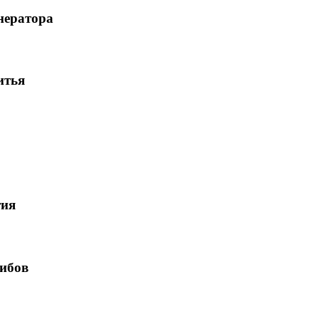
нератора
итья
тия
ибов