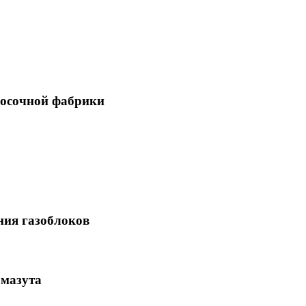
носочной фабрики
ния газоблоков
 мазута