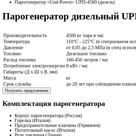
Парогенератор «Ural-Power» UPD-4500 (дизель)
Парогенератор дизельный UP
Производительность
4500 кг пара в час
Температура
110°C - 225°C (в специальном ис
Давление
от 0,05 до 2,5 МПа (в спец испо
Топливо
Дизельное топливо
Расход топлива
160-450 литров / час
Потребление электроэнергии
8 кВт / час
Габариты (Д x Ш x В, мм)
Масса
кг
Срок службы
до 20 лет при соблюдении план
Получить предложение
Комплектация парогенератора
Корпус парогенератора (Россия)
Горелка (Италия)
Предохранительные клапаны (Германия)
Питательный насос (Италия)
Реле давления (Дания)